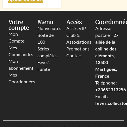
Votre
Menu
Accès
Coordonné
compte
Nouveautés
Accès VIP
Adresse
Mon
Boite de
Club &
postale :
27
Compte
100
Associations
allée de la
Mes
Séries
Promotions
colline des
Commandes
complètes
Contact
cléments,
Mon
Fève à
13500
abonnement
l'unité
Martigues,
Mes
France
Coordonnées
Téléphone :
+33652313256‬
Email :
feves.collecst