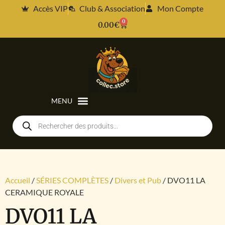
Accès VIP
Club & Association
Mon Compte
0
0.00
€
Accueil
/
SÉRIES COMPLÈTES
/
Divers et Pub
/ DVO11 LA
CERAMIQUE ROYALE
DVO11 LA