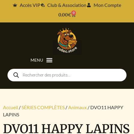
Accès VIP
Club & Association
Mon Compte
0
0.00
€
Accueil
/
SÉRIES COMPLÈTES
/
Animaux
/ DVO11 HAPPY
LAPINS
DVO11 HAPPY LAPINS