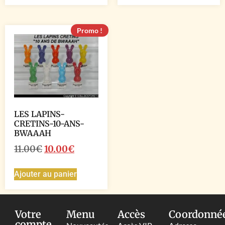
Promo !
LES LAPINS-
CRETINS-10-ANS-
BWAAAH
11.00
€
10.00
€
Ajouter au panier
Votre
Menu
Accès
Coordonné
compte