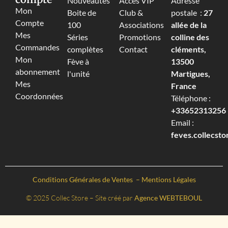
Nouveautés
Accès VIP
Adresse
Mon
Boite de
Club &
postale :
27
Compte
100
Associations
allée de la
Mes
Séries
Promotions
colline des
Commandes
complètes
Contact
cléments,
Mon
Fève à
13500
abonnement
l'unité
Martigues,
Mes
France
Coordonnées
Téléphone :
+33652313256‬
Email :
feves.collecst
Conditions Générales de Ventes
–
Mentions Légales
© 2025 Collec Store – Site créé par
Agence WEBTEBOUL