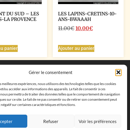
NT DU SUD – LES
LES LAPINS-CRETINS-10-
S-LA PROVENCE
ANS-BWAAAH
11.00
€
10.00
€
au panier
Ajouter au panier
Coordonnées
Gérer le consentement
Adresse postale :
27 allée de la colline des
es meilleures expériences, nous utilisons des technologies telles que les cookies
cléments, 13500 Martigues, France
et/ou accéder aux informations des appareils. Le fait de consentir à ces
Téléphone : ‭
+33652313256‬
 nous permettra de traiter des données telles que le comportement de navigation
Email :
feves.collecstore@gmail.com
ques sur ce site. Le fait de ne pas consentir ou de retirer son consentement peut
t négatif sur certaines caractéristiques et fonctions.
cepter
Refuser
Voir les préférences