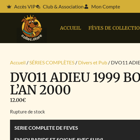
Accès VIP
Club & Association
Mon Compte
ACCUEIL
FÈVES DE COLLECTI
Accueil
/
SÉRIES COMPLÈTES
/
Divers et Pub
/ DVO11 ADIE
DVO11 ADIEU 1999 B
L’AN 2000
12.00
€
Rupture de stock
SERIE COMPLETE DE FEVES
ENVOI RAPIDE ET SOIGNE AVEC SUIVI