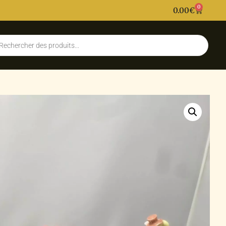
0
0.00
€