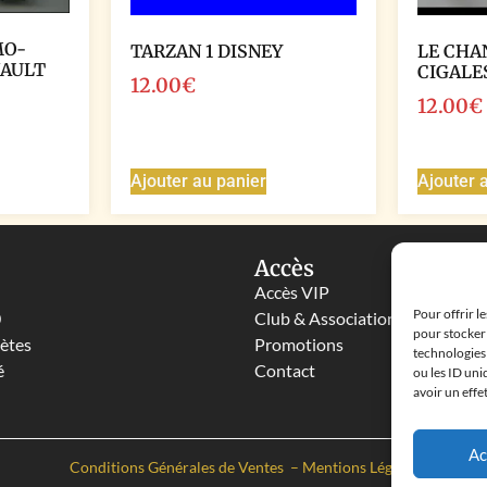
MO-
TARZAN 1 DISNEY
LE CHA
NAULT
CIGALE
12.00
€
12.00
€
Ajouter au panier
Ajouter 
Accès
Accès VIP
Pour offrir l
0
Club & Associations
pour stocker 
lètes
Promotions
technologies
é
Contact
ou les ID uni
avoir un effe
Ac
Conditions Générales de Ventes
–
Mentions Légales