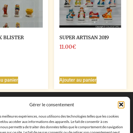
X BLISTER
SUPER ARTISAN 2019
11.00
€
au panier
Ajouter au panier
Coordonnées
Gérer le consentement
Adresse postale :
27 allée de la colline des
es meilleures expériences, nous utilisons des technologies telles que les cookies
cléments, 13500 Martigues, France
et/ou accéder aux informations des appareils. Le fait de consentir à ces
Téléphone : ‭
+33652313256‬
 nous permettra de traiter des données telles que le comportement de navigation
Email :
feves.collecstore@gmail.com
ques sur ce site. Le fait de ne pas consentir ou de retirer son consentement peut