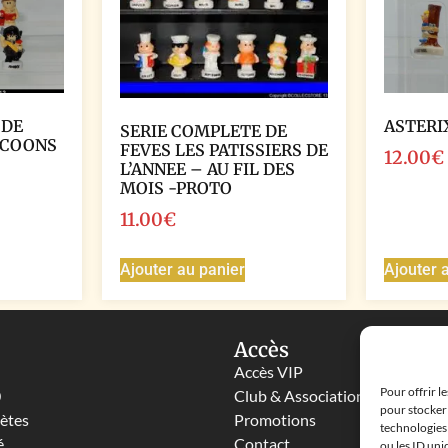
 DE
ASTERI
SERIE COMPLETE DE
ICOONS
FEVES LES PATISSIERS DE
12.00
€
L’ANNEE – AU FIL DES
MOIS -PROTO
11.00
€
Ajouter au panier
Ajouter 
Accès
Accès VIP
Pour offrir l
0
Club & Associations
pour stocker 
lètes
Promotions
technologies
é
Contact
ou les ID uni