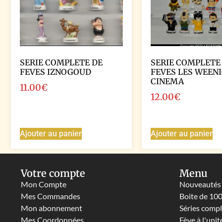
SERIE COMPLETE DE
SERIE COMPLETE
FEVES IZNOGOUD
FEVES LES WEEN
CINEMA
11.00
€
12.00
€
Ajouter au panier
Ajouter au panier
Votre compte
Menu
Mon Compte
Nouveautés
Mes Commandes
Boite de 10
Mon abonnement
Séries comp
Mes Coordonnées
Fève à l'unit