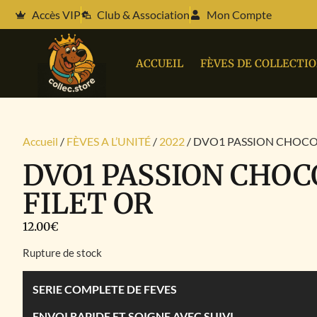
Accès VIP
Club & Association
Mon Compte
ACCUEIL
FÈVES DE COLLECTI
Accueil
/
FÈVES A L’UNITÉ
/
2022
/ DVO1 PASSION CHOCOL
DVO1 PASSION CHOC
FILET OR
12.00
€
Rupture de stock
SERIE COMPLETE DE FEVES
ENVOI RAPIDE ET SOIGNE AVEC SUIVI