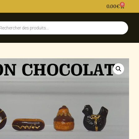
0
0.00
€