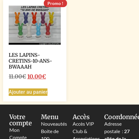
Promo !
LES LAPINS-
CRETINS-10-ANS-
BWAAAH
11.00
€
10.00
€
Ajouter au panier
Votre
Menu
Accès
Coordonné
compte
Nouveautés
Accès VIP
Adresse
Mon
Boite de
Club &
postale :
27
Compte
100
Associations
allée de la