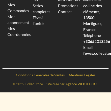
Mes
Séries
Promotions
colline des
Commandes
complètes
Contact
cléments,
Mon
Fève à
13500
abonnement
l'unité
Martigues,
Mes
France
Coordonnées
Téléphone :
+33652313256‬
Email :
feves.collecst
Conditions Générales de Ventes
–
Mentions Légales
© 2025 Collec Store – Site créé par
Agence WEBTEBOUL