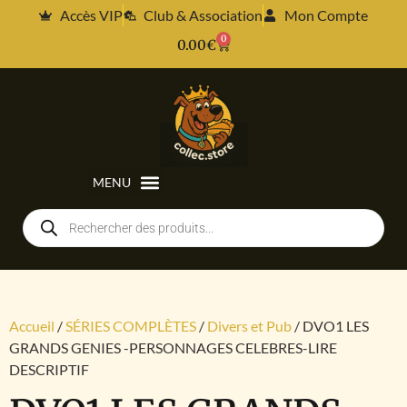
Accès VIP
Club & Association
Mon Compte
0
0.00
€
Accueil
/
SÉRIES COMPLÈTES
/
Divers et Pub
/ DVO1 LES
GRANDS GENIES -PERSONNAGES CELEBRES-LIRE
DESCRIPTIF