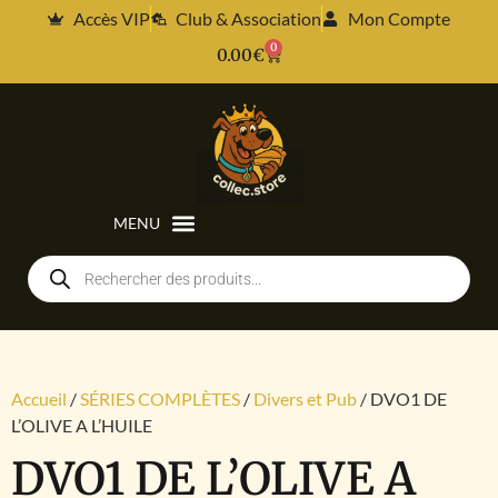
Accès VIP
Club & Association
Mon Compte
0
0.00
€
Accueil
/
SÉRIES COMPLÈTES
/
Divers et Pub
/ DVO1 DE
L’OLIVE A L’HUILE
DVO1 DE L’OLIVE A