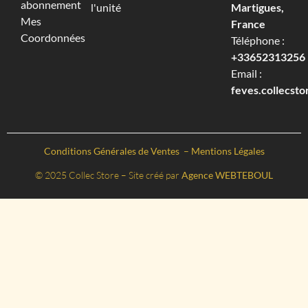
abonnement
l'unité
Martigues,
Mes
France
Coordonnées
Téléphone :
+33652313256‬
Email :
feves.collecst
Conditions Générales de Ventes
–
Mentions Légales
© 2025 Collec Store – Site créé par
Agence WEBTEBOUL