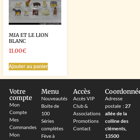
MIA ET LE LION
BLANC
11.00
€
Ajouter au panier
Votre
Menu
Accès
Coordonné
compte
Nouveautés
Accès VIP
Adresse
Mon
Boite de
Club &
postale :
27
Compte
100
Associations
allée de la
Mes
Séries
Promotions
colline des
Commandes
complètes
Contact
cléments,
Mon
Fève à
13500