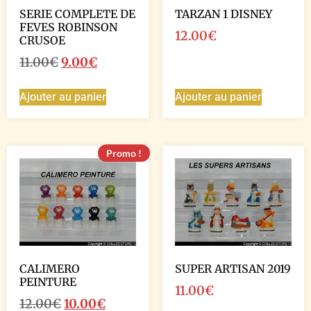
SERIE COMPLETE DE
TARZAN 1 DISNEY
FEVES ROBINSON
12.00
€
CRUSOE
11.00
€
9.00
€
Ajouter au panier
Ajouter au panier
Promo !
CALIMERO
SUPER ARTISAN 2019
PEINTURE
11.00
€
12.00
€
10.00
€