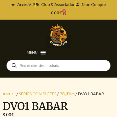
Accès VIP
Club & Association
Mon Compte
0
0.00
€
Accueil
/
SÉRIES COMPLÈTES
/
BD/Film
/ DVO1 BABAR
DVO1 BABAR
8.00
€