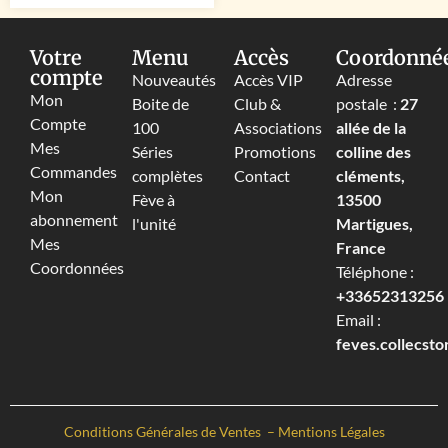
Votre
Menu
Accès
Coordonné
compte
Nouveautés
Accès VIP
Adresse
Mon
Boite de
Club &
postale :
27
Compte
100
Associations
allée de la
Mes
Séries
Promotions
colline des
Commandes
complètes
Contact
cléments,
Mon
Fève à
13500
abonnement
l'unité
Martigues,
Mes
France
Coordonnées
Téléphone :
+33652313256‬
Email :
feves.collecst
Conditions Générales de Ventes
–
Mentions Légales