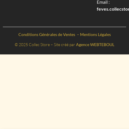
Email :
feves.collecst
Conditions Générales de Ventes
–
Mentions Légales
© 2025 Collec Store – Site créé par
Agence WEBTEBOUL