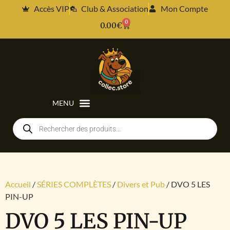
Accès VIP
Club & Association
Mon Compte
0
0.00
€
Accueil
/
SÉRIES COMPLÈTES
/
Divers et Pub
/ DVO 5 LES
PIN-UP
DVO 5 LES PIN-UP