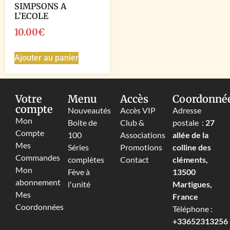
SIMPSONS A
L’ECOLE
10.00
€
Ajouter au panier
Votre
Menu
Accès
Coordonné
compte
Nouveautés
Accès VIP
Adresse
Mon
Boite de
Club &
postale :
27
Compte
100
Associations
allée de la
Mes
Séries
Promotions
colline des
Commandes
complètes
Contact
cléments,
Mon
Fève à
13500
abonnement
l'unité
Martigues,
Mes
France
Coordonnées
Téléphone :
+33652313256‬