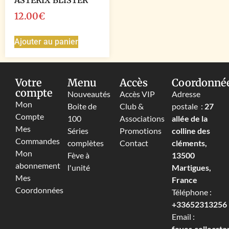
ASTERIX BLISTER
12.00
€
Ajouter au panier
Votre
Menu
Accès
Coordonné
compte
Nouveautés
Accès VIP
Adresse
Mon
Boite de
Club &
postale :
27
Compte
100
Associations
allée de la
Mes
Séries
Promotions
colline des
Commandes
complètes
Contact
cléments,
Mon
Fève à
13500
abonnement
l'unité
Martigues,
Mes
France
Coordonnées
Téléphone :
+33652313256‬
Email :
feves.collecst