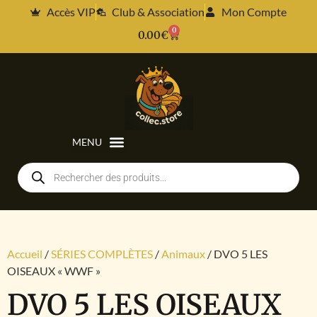
Accès VIP
Club & Association
Mon Compte
0
0.00
€
Accueil
/
SÉRIES COMPLÈTES
/
Animaux
/ DVO 5 LES
OISEAUX « WWF »
DVO 5 LES OISEAUX