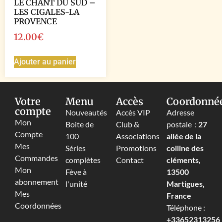
LE CHANT DU SUD –
LES CIGALES-LA
PROVENCE
12.00
€
Ajouter au panier
Votre
Menu
Accès
Coordonné
compte
Nouveautés
Accès VIP
Adresse
Mon
Boite de
Club &
postale :
27
Compte
100
Associations
allée de la
Mes
Séries
Promotions
colline des
Commandes
complètes
Contact
cléments,
Mon
Fève à
13500
abonnement
l'unité
Martigues,
Mes
France
Coordonnées
Téléphone :
+33652313256‬