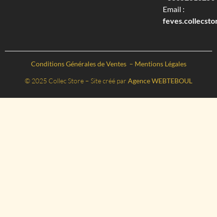
Email :
feves.collecst
Conditions Générales de Ventes
–
Mentions Légales
© 2025 Collec Store – Site créé par
Agence WEBTEBOUL