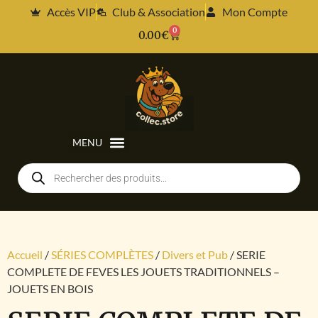
Accès VIP
Club & Association
Mon Compte
0
0.00
€
Accueil
/
SÉRIES COMPLÈTES
/
Divers et Pub
/ SERIE
COMPLETE DE FEVES LES JOUETS TRADITIONNELS –
JOUETS EN BOIS