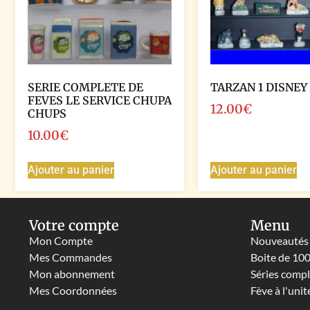
SERIE COMPLETE DE
TARZAN 1 DISNEY
FEVES LE SERVICE CHUPA
12.00
€
CHUPS
10.00
€
Ajouter au panier
Ajouter au panier
Votre compte
Menu
Mon Compte
Nouveautés
Mes Commandes
Boite de 10
Mon abonnement
Séries comp
Mes Coordonnées
Fève à l'unit