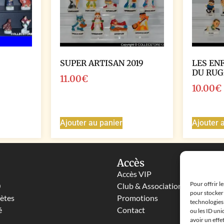
SUPER ARTISAN 2019
LES EN
DU RUG
11.00
€
10.00
€
Ajouter au panier
Ajouter 
Accès
Accès VIP
Pour offrir l
0
Club & Associations
pour stocker 
lètes
Promotions
technologies
é
Contact
ou les ID uni
avoir un effe