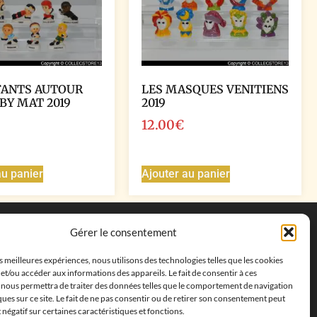
FANTS AUTOUR
LES MASQUES VENITIENS
BY MAT 2019
2019
12.00
€
au panier
Ajouter au panier
Coordonnées
Gérer le consentement
Adresse postale :
27 allée de la colline des
es meilleures expériences, nous utilisons des technologies telles que les cookies
cléments, 13500 Martigues, France
et/ou accéder aux informations des appareils. Le fait de consentir à ces
Téléphone : ‭
+33652313256‬
 nous permettra de traiter des données telles que le comportement de navigation
Email :
feves.collecstore@gmail.com
ques sur ce site. Le fait de ne pas consentir ou de retirer son consentement peut
t négatif sur certaines caractéristiques et fonctions.