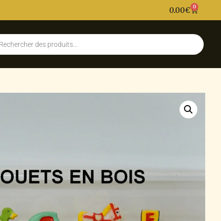
0
0.00
€