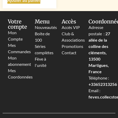
Ajouter au panier
Votre
Menu
Accès
Coordonné
compte
Nouveautés
Accès VIP
Adresse
Mon
Boite de
Club &
postale :
27
Compte
100
Associations
allée de la
Mes
Séries
Promotions
colline des
Commandes
complètes
Contact
cléments,
Mon
Fève à
13500
abonnement
l'unité
Martigues,
Mes
France
Coordonnées
Téléphone :
+33652313256‬
Email :
feves.collecst