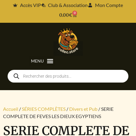
Accès VIP
Club & Association
Mon Compte
0
0.00
€
Accueil
/
SÉRIES COMPLÈTES
/
Divers et Pub
/ SERIE
COMPLETE DE FEVES LES DIEUX EGYPTIENS
SERIE COMPLETE DE