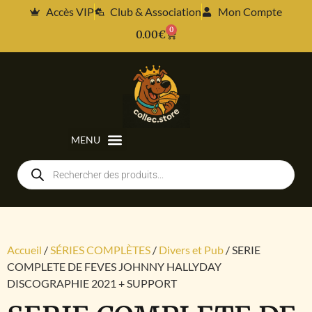
Accès VIP
Club & Association
Mon Compte
0
0.00
€
Accueil
/
SÉRIES COMPLÈTES
/
Divers et Pub
/ SERIE
COMPLETE DE FEVES JOHNNY HALLYDAY
DISCOGRAPHIE 2021 + SUPPORT