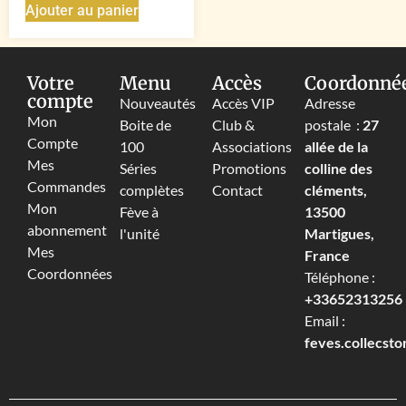
Ajouter au panier
Votre
Menu
Accès
Coordonné
compte
Nouveautés
Accès VIP
Adresse
Mon
Boite de
Club &
postale :
27
Compte
100
Associations
allée de la
Mes
Séries
Promotions
colline des
Commandes
complètes
Contact
cléments,
Mon
Fève à
13500
abonnement
l'unité
Martigues,
Mes
France
Coordonnées
Téléphone :
+33652313256‬
Email :
feves.collecst