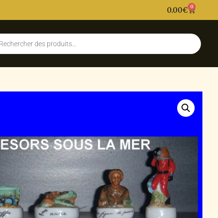
0
0.00
€