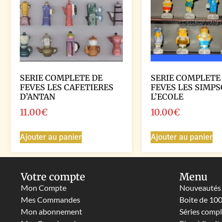
SERIE COMPLETE DE
SERIE COMPLETE
FEVES LES CAFETIERES
FEVES LES SIMPS
D’ANTAN
L’ECOLE
11.00
€
10.00
€
Ajouter au panier
Ajouter au panier
Votre compte
Menu
Mon Compte
Nouveautés
Mes Commandes
Boite de 10
Mon abonnement
Séries comp