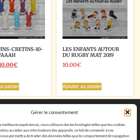
PINS-CRETINS-10-
LES ENFANTS AUTOUR
WAAAH
DU RUGBY MAT 2019
10.00
€
10.00
€
au panier
Ajouter au panier
Coordonnées
Gérer le consentement
Adresse postale :
27 allée de la colline des
es meilleures expériences, nous utilisons des technologies telles que les cookies
cléments, 13500 Martigues, France
et/ou accéder aux informations des appareils. Le fait de consentir à ces
Téléphone : ‭
+33652313256‬
 nous permettra de traiter des données telles que le comportement de navigation