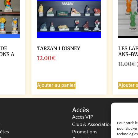
 DE
TARZAN 1 DISNEY
LES LA
ONS A
ANS-B
12.00
€
11.00
€
Ajouter au panier
Ajouter 
Accès
Accès VIP
Pour offrir l
0
Club & Associations
pour stocker 
lètes
Promotions
technologies