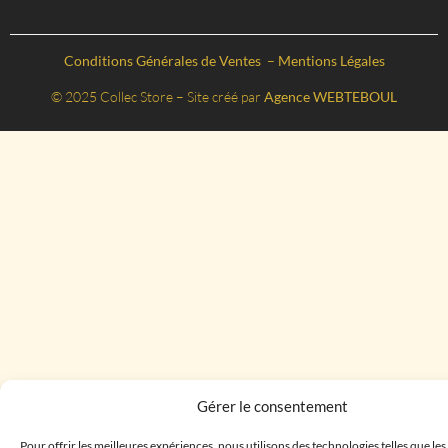
Conditions Générales de Ventes
–
Mentions Légales
© 2025 Collec Store – Site créé par
Agence WEBTEBOUL
Gérer le consentement
Pour offrir les meilleures expériences, nous utilisons des technologies telles que le