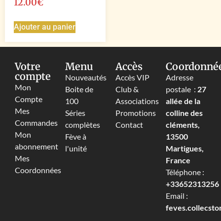
12.00
€
Ajouter au panier
Votre
Menu
Accès
Coordonné
compte
Nouveautés
Accès VIP
Adresse
Mon
Boite de
Club &
postale :
27
Compte
100
Associations
allée de la
Mes
Séries
Promotions
colline des
Commandes
complètes
Contact
cléments,
Mon
Fève à
13500
abonnement
l'unité
Martigues,
Mes
France
Coordonnées
Téléphone :
+33652313256‬
Email :
feves.collecst