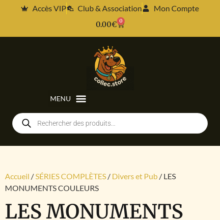
Accès VIP
Club & Association
Mon Compte
0
0.00
€
Accueil
/
SÉRIES COMPLÈTES
/
Divers et Pub
/ LES
MONUMENTS COULEURS
LES MONUMENTS