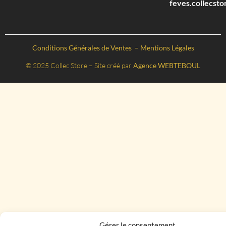
feves.collecst
Conditions Générales de Ventes
–
Mentions Légales
© 2025 Collec Store – Site créé par
Agence WEBTEBOUL
Gérer le consentement