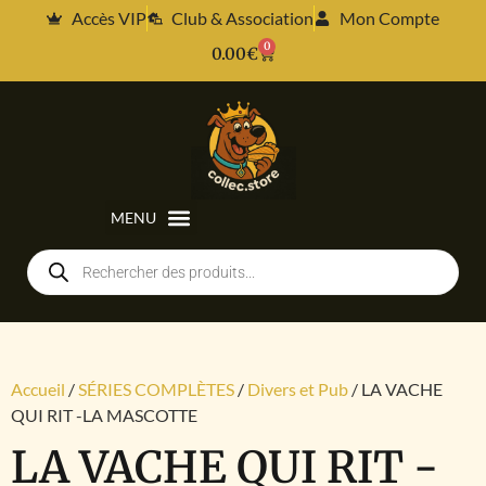
Accès VIP
Club & Association
Mon Compte
0
0.00
€
Accueil
/
SÉRIES COMPLÈTES
/
Divers et Pub
/ LA VACHE
QUI RIT -LA MASCOTTE
LA VACHE QUI RIT -