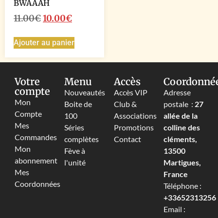
BWAAAH
11.00
€
10.00
€
Ajouter au panier
Votre
Menu
Accès
Coordonné
compte
Nouveautés
Accès VIP
Adresse
Mon
Boite de
Club &
postale :
27
Compte
100
Associations
allée de la
Mes
Séries
Promotions
colline des
Commandes
complètes
Contact
cléments,
Mon
Fève à
13500
abonnement
l'unité
Martigues,
Mes
France
Coordonnées
Téléphone :
+33652313256‬
Email :