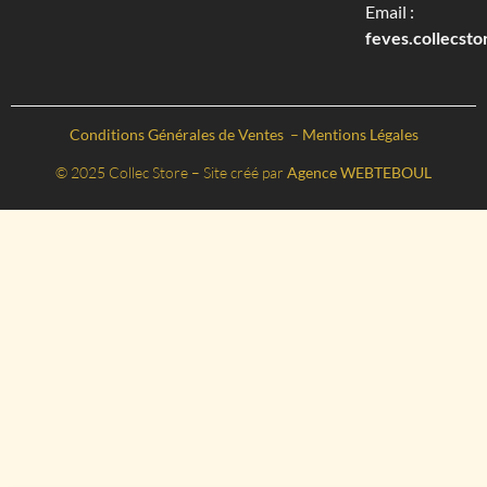
Email :
feves.collecst
Conditions Générales de Ventes
–
Mentions Légales
© 2025 Collec Store – Site créé par
Agence WEBTEBOUL