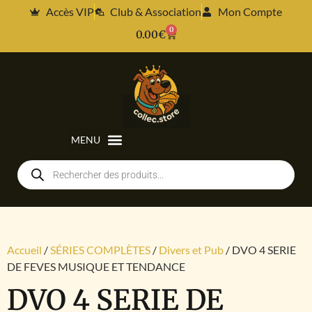
Accès VIP
Club & Association
Mon Compte
0
0.00
€
Accueil
/
SÉRIES COMPLÈTES
/
Divers et Pub
/ DVO 4 SERIE
DE FEVES MUSIQUE ET TENDANCE
DVO 4 SERIE DE