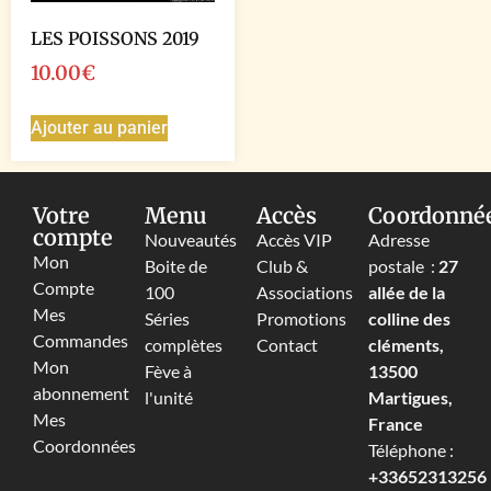
LES POISSONS 2019
10.00
€
Ajouter au panier
Votre
Menu
Accès
Coordonné
compte
Nouveautés
Accès VIP
Adresse
Mon
Boite de
Club &
postale :
27
Compte
100
Associations
allée de la
Mes
Séries
Promotions
colline des
Commandes
complètes
Contact
cléments,
Mon
Fève à
13500
abonnement
l'unité
Martigues,
Mes
France
Coordonnées
Téléphone :
+33652313256‬