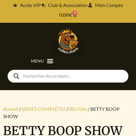
Accès VIP
Club & Association
Mon Compte
0
0.00
€
Accueil
/
SÉRIES COMPLÈTES
/
BD/Film
/ BETTY BOOP
SHOW
BETTY BOOP SHOW