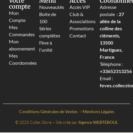
Votre
Menu
Accès
Coordonné
compte
Nouveautés
Accès VIP
Adresse
Mon
Boite de
Club &
postale :
27
Compte
100
Associations
allée de la
Mes
Séries
Promotions
colline des
Commandes
complètes
Contact
cléments,
Mon
Fève à
13500
abonnement
l'unité
Martigues,
Mes
France
Coordonnées
Téléphone :
+33652313256‬
Email :
feves.collecst
Conditions Générales de Ventes
–
Mentions Légales
© 2025 Collec Store – Site créé par
Agence WEBTEBOUL