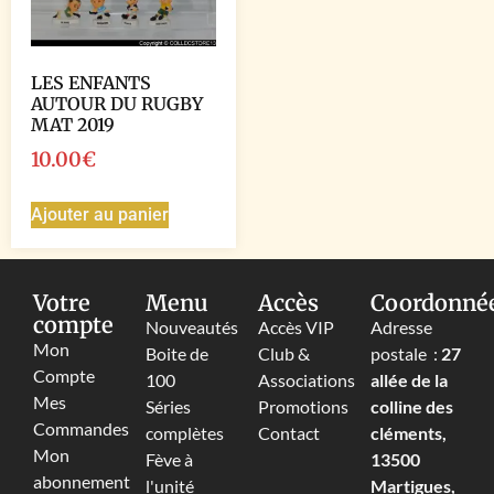
LES ENFANTS
AUTOUR DU RUGBY
MAT 2019
10.00
€
Ajouter au panier
Votre
Menu
Accès
Coordonné
compte
Nouveautés
Accès VIP
Adresse
Mon
Boite de
Club &
postale :
27
Compte
100
Associations
allée de la
Mes
Séries
Promotions
colline des
Commandes
complètes
Contact
cléments,
Mon
Fève à
13500
abonnement
l'unité
Martigues,