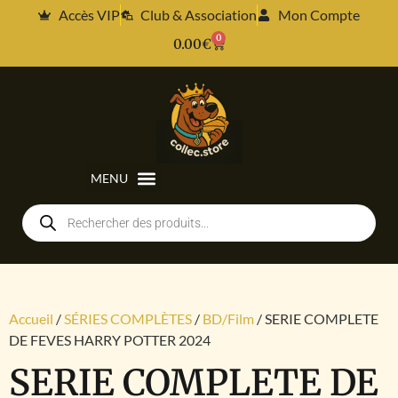
Accès VIP
Club & Association
Mon Compte
0
0.00
€
Accueil
/
SÉRIES COMPLÈTES
/
BD/Film
/ SERIE COMPLETE
DE FEVES HARRY POTTER 2024
SERIE COMPLETE DE