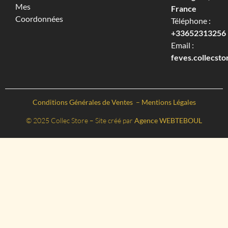
Mes
France
Coordonnées
Téléphone :
+33652313256‬
Email :
feves.collecst
Conditions Générales de Ventes
–
Mentions Légales
© 2025 Collec Store – Site créé par
Agence WEBTEBOUL