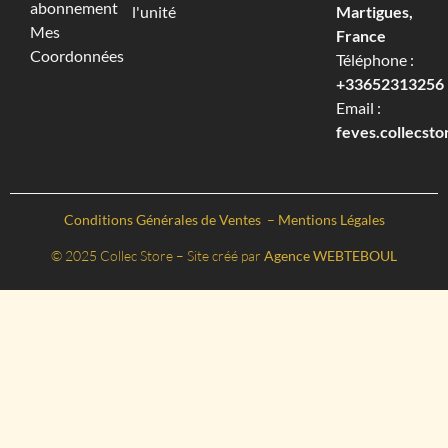
abonnement
l'unité
Martigues,
Mes
France
Coordonnées
Téléphone :
+33652313256‬
Email :
feves.collecst
Conditions Générales de Ventes
–
Mentions Légales
© 2025 Collec Store – Site créé par
Agence WEBTEBOUL