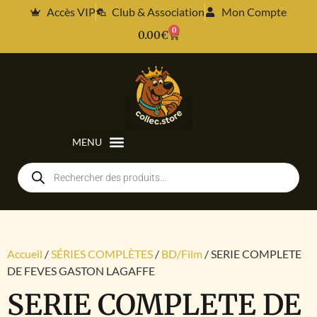
Accès VIP
Club & Association
Mon Compte
0
0.00
€
Accueil
/
SÉRIES COMPLÈTES
/
BD/Film
/ SERIE COMPLETE
DE FEVES GASTON LAGAFFE
SERIE COMPLETE DE