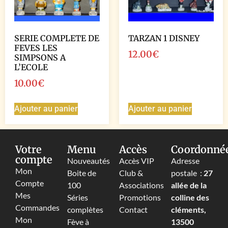
SERIE COMPLETE DE
TARZAN 1 DISNEY
FEVES LES
12.00
€
SIMPSONS A
L’ECOLE
10.00
€
Ajouter au panier
Ajouter au panier
Votre
Menu
Accès
Coordonné
compte
Nouveautés
Accès VIP
Adresse
Mon
Boite de
Club &
postale :
27
Compte
100
Associations
allée de la
Mes
Séries
Promotions
colline des
Commandes
complètes
Contact
cléments,
Mon
Fève à
13500