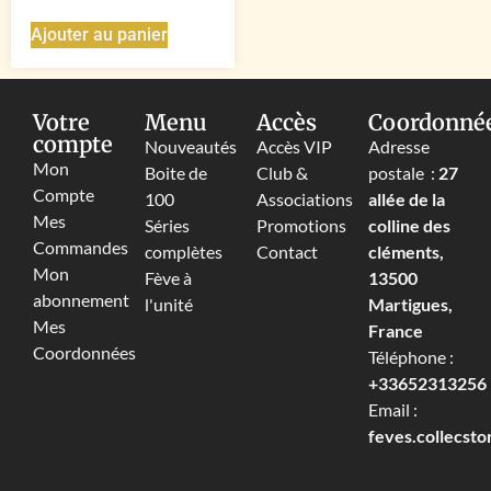
Ajouter au panier
Votre
Menu
Accès
Coordonné
compte
Nouveautés
Accès VIP
Adresse
Mon
Boite de
Club &
postale :
27
Compte
100
Associations
allée de la
Mes
Séries
Promotions
colline des
Commandes
complètes
Contact
cléments,
Mon
Fève à
13500
abonnement
l'unité
Martigues,
Mes
France
Coordonnées
Téléphone :
+33652313256‬
Email :
feves.collecst