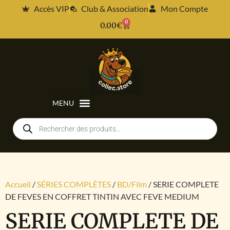
Accès VIP
Club & Association
Mon Compte
0
0.00
€
Accueil
/
SÉRIES COMPLÈTES
/
BD/Film
/ SERIE COMPLETE
DE FEVES EN COFFRET TINTIN AVEC FEVE MEDIUM
SERIE COMPLETE DE