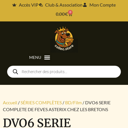
Accès VIP
Club & Association
Mon Compte
0
0.00
€
Accueil
/
SÉRIES COMPLÈTES
/
BD/Film
/ DVO6 SERIE
COMPLETE DE FEVES ASTERIX CHEZ LES BRETONS
DVO6 SERIE