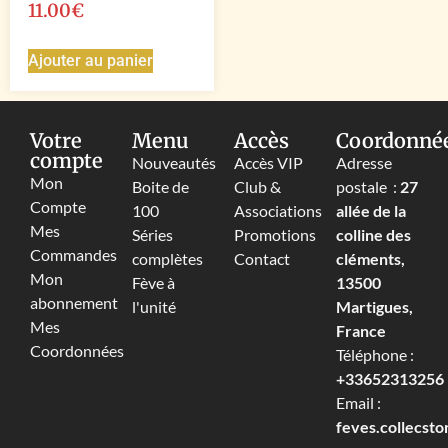
11.00
€
Ajouter au panier
Votre
Menu
Accès
Coordonné
compte
Nouveautés
Accès VIP
Adresse
Mon
Boite de
Club &
postale :
27
Compte
100
Associations
allée de la
Mes
Séries
Promotions
colline des
Commandes
complètes
Contact
cléments,
Mon
Fève à
13500
abonnement
l'unité
Martigues,
Mes
France
Coordonnées
Téléphone :
+33652313256‬
Email :
feves.collecst