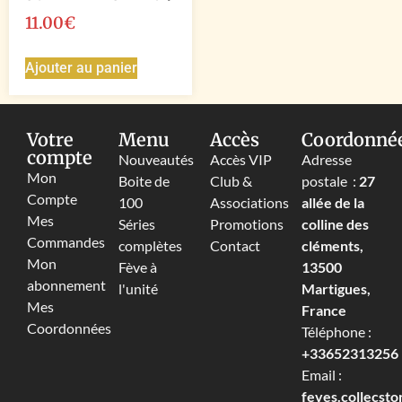
11.00
€
Ajouter au panier
Votre
Menu
Accès
Coordonné
compte
Nouveautés
Accès VIP
Adresse
Mon
Boite de
Club &
postale :
27
Compte
100
Associations
allée de la
Mes
Séries
Promotions
colline des
Commandes
complètes
Contact
cléments,
Mon
Fève à
13500
abonnement
l'unité
Martigues,
Mes
France
Coordonnées
Téléphone :
+33652313256‬
Email :
feves.collecst