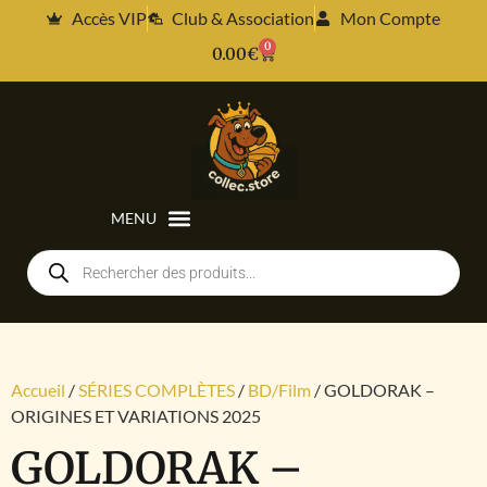
Accès VIP
Club & Association
Mon Compte
0
0.00
€
Accueil
/
SÉRIES COMPLÈTES
/
BD/Film
/ GOLDORAK –
ORIGINES ET VARIATIONS 2025
GOLDORAK –