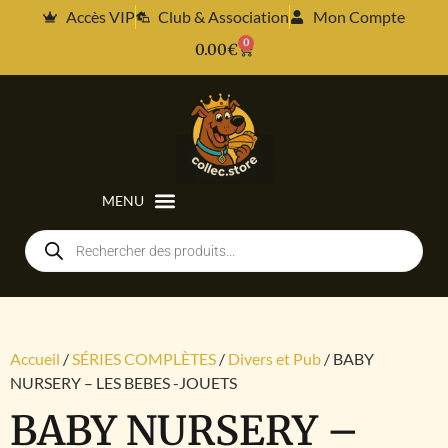
Accès VIP
Club & Association
Mon Compte
0
0.00
€
Accueil
/
SÉRIES COMPLÈTES
/
Divers et Pub
/ BABY
NURSERY – LES BEBES -JOUETS
BABY NURSERY –