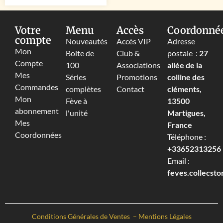
Votre
Menu
Accès
Coordonné
compte
Nouveautés
Accès VIP
Adresse
Mon
Boite de
Club &
postale :
27
Compte
100
Associations
allée de la
Mes
Séries
Promotions
colline des
Commandes
complètes
Contact
cléments,
Mon
Fève à
13500
abonnement
l'unité
Martigues,
Mes
France
Coordonnées
Téléphone :
+33652313256‬
Email :
feves.collecst
Conditions Générales de Ventes
–
Mentions Légales