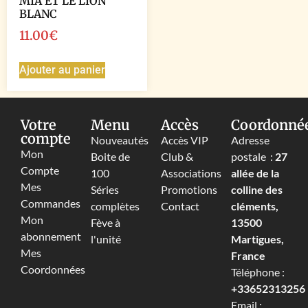
MIA ET LE LION
BLANC
11.00
€
Ajouter au panier
Votre
Menu
Accès
Coordonné
compte
Nouveautés
Accès VIP
Adresse
Mon
Boite de
Club &
postale :
27
Compte
100
Associations
allée de la
Mes
Séries
Promotions
colline des
Commandes
complètes
Contact
cléments,
Mon
Fève à
13500
abonnement
l'unité
Martigues,
Mes
France
Coordonnées
Téléphone :
+33652313256‬
Email :