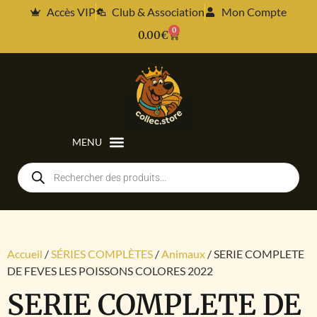
Accès VIP
Club & Association
Mon Compte
0
0.00
€
Accueil
/
SÉRIES COMPLÈTES
/
Animaux
/ SERIE COMPLETE
DE FEVES LES POISSONS COLORES 2022
SERIE COMPLETE DE