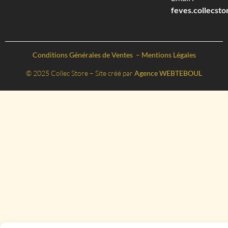
feves.collecst
Conditions Générales de Ventes
–
Mentions Légales
© 2025 Collec Store – Site créé par
Agence WEBTEBOUL