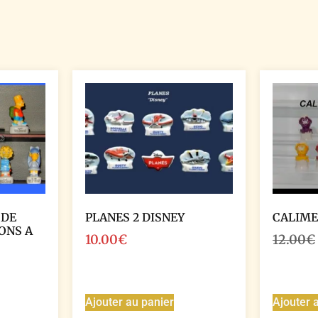
 DE
PLANES 2 DISNEY
CALIME
ONS A
10.00
€
12.00
€
Ajouter au panier
Ajouter 