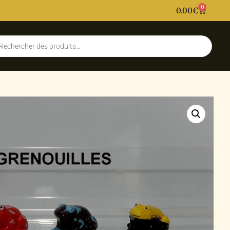
0
0.00
€