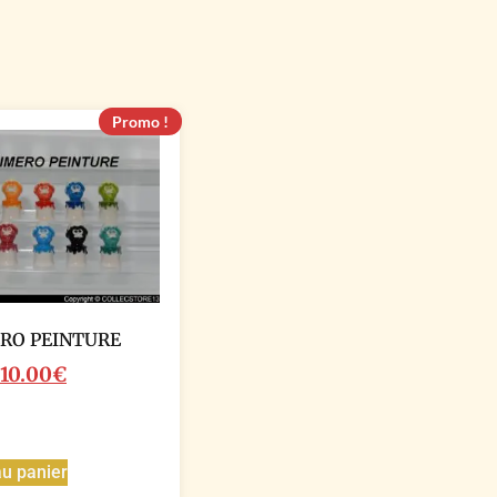
Promo !
RO PEINTURE
10.00
€
au panier