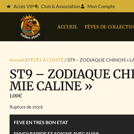
Accès VIP
Club & Association
Mon Compte
ACCUEIL
FÈVES DE COLLECTI
Accueil
/
FÈVES A L’UNITÉ
/ ST9 – ZODIAQUE CHINOIS « LA
ST9 – ZODIAQUE CHI
MIE CALINE »
1.00
€
Rupture de stock
FEVE EN TRES BON ETAT
ENVOI RAPIDE ET SOIGNE AVEC SUIVI