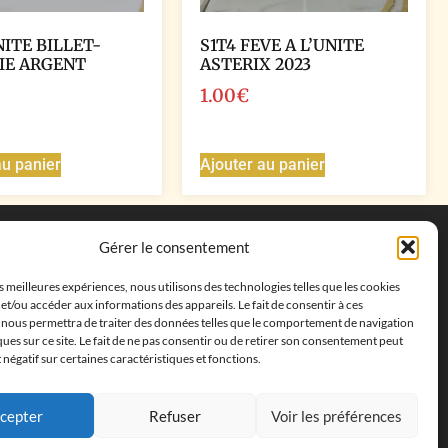
NITE BILLET-
S1T4 FEVE A L’UNITE
IE ARGENT
ASTERIX 2023
1.00
€
au panier
Ajouter au panier
Coordonnées
Gérer le consentement
Adresse postale :
27 allée de la colline des
es meilleures expériences, nous utilisons des technologies telles que les cookies
cléments, 13500 Martigues, France
et/ou accéder aux informations des appareils. Le fait de consentir à ces
Téléphone : ‭
+33652313256‬
 nous permettra de traiter des données telles que le comportement de navigation
Email :
feves.collecstore@gmail.com
ques sur ce site. Le fait de ne pas consentir ou de retirer son consentement peut
t négatif sur certaines caractéristiques et fonctions.
cepter
Refuser
Voir les préférences