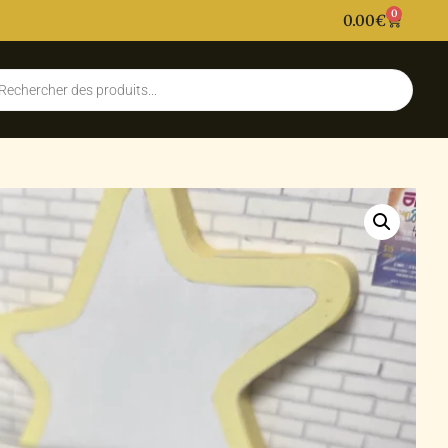
0
0.00
€