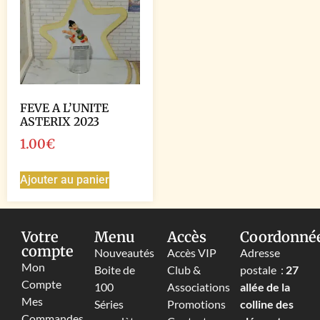
FEVE A L’UNITE
ASTERIX 2023
1.00
€
Ajouter au panier
Votre
Menu
Accès
Coordonné
compte
Nouveautés
Accès VIP
Adresse
Mon
Boite de
Club &
postale :
27
Compte
100
Associations
allée de la
Mes
Séries
Promotions
colline des
Commandes