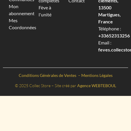
complètes
Contact
cléments,
Mon
Fève à
13500
abonnement
l'unité
Martigues,
Mes
France
Coordonnées
Téléphone :
+33652313256‬
Email :
feves.collecst
Conditions Générales de Ventes
–
Mentions Légales
© 2025 Collec Store – Site créé par
Agence WEBTEBOUL