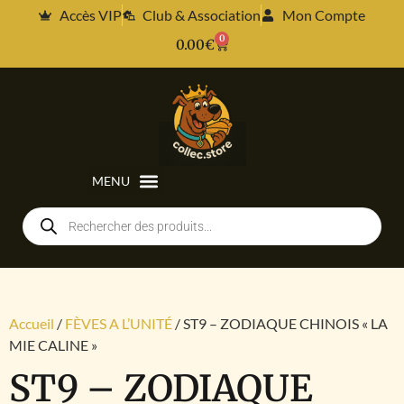
Accès VIP
Club & Association
Mon Compte
0
0.00
€
Accueil
/
FÈVES A L’UNITÉ
/ ST9 – ZODIAQUE CHINOIS « LA
MIE CALINE »
ST9 – ZODIAQUE