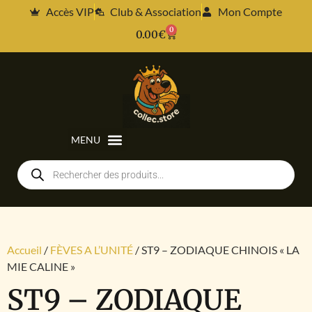
Accès VIP
Club & Association
Mon Compte
0
0.00
€
Accueil
/
FÈVES A L’UNITÉ
/ ST9 – ZODIAQUE CHINOIS « LA
MIE CALINE »
ST9 – ZODIAQUE