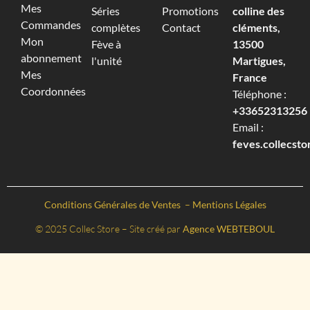
Mes
Séries
Promotions
colline des
Commandes
complètes
Contact
cléments,
Mon
Fève à
13500
abonnement
l'unité
Martigues,
Mes
France
Coordonnées
Téléphone :
+33652313256‬
Email :
feves.collecst
Conditions Générales de Ventes
–
Mentions Légales
© 2025 Collec Store – Site créé par
Agence WEBTEBOUL