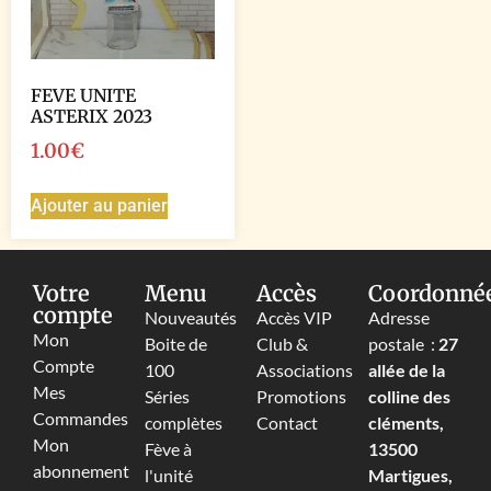
FEVE UNITE
ASTERIX 2023
1.00
€
Ajouter au panier
Votre
Menu
Accès
Coordonné
compte
Nouveautés
Accès VIP
Adresse
Mon
Boite de
Club &
postale :
27
Compte
100
Associations
allée de la
Mes
Séries
Promotions
colline des
Commandes
complètes
Contact
cléments,
Mon
Fève à
13500
abonnement
l'unité
Martigues,