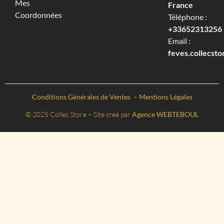
Mes
France
Coordonnées
Téléphone :
+33652313256‬
Email :
feves.collecst
Conditions Générales de Ventes
–
Mentions Légales
© 2025 Collec Store – Site créé par
Agence WEBTEBOUL