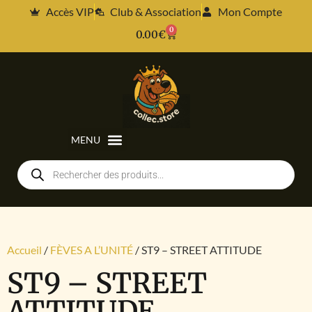
Accès VIP
Club & Association
Mon Compte
0
0.00
€
Accueil
/
FÈVES A L’UNITÉ
/ ST9 – STREET ATTITUDE
ST9 – STREET
ATTITUDE