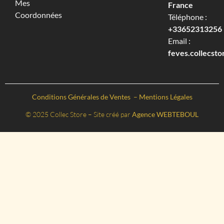
Mes
France
Coordonnées
Téléphone :
+33652313256‬
Email :
feves.collecst
Conditions Générales de Ventes
–
Mentions Légales
© 2025 Collec Store – Site créé par
Agence WEBTEBOUL