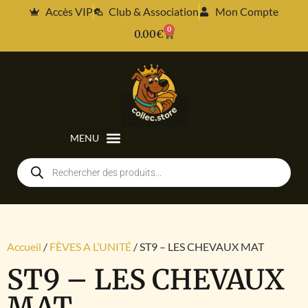
Accès VIP
Club & Association
Mon Compte
0
0.00
€
Accueil
/
FÈVES A L’UNITÉ
/ ST9 – LES CHEVAUX MAT
ST9 – LES CHEVAUX
MAT