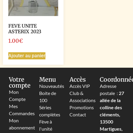
FEVE UNITE
ASTERIX 2023
1.00
€
Ajouter au panier
Votre
Menu
Accès
Coordonné
compte
Nouveautés
Accès VIP
Adresse
Mon
Boite de
Club &
postale :
27
Compte
100
Associations
allée de la
Mes
Séries
Promotions
colline des
Commandes
complètes
Contact
cléments,
Mon
Fève à
13500
abonnement
l'unité
Martigues,