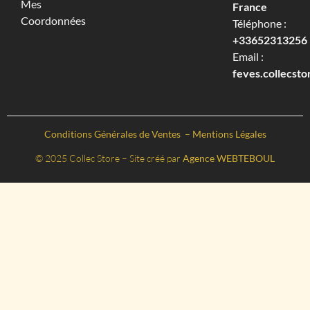
Mes
France
Coordonnées
Téléphone :
+33652313256‬
Email :
feves.collecst
Conditions Générales de Ventes
–
Mentions Légales
© 2025 Collec Store – Site créé par
Agence WEBTEBOUL