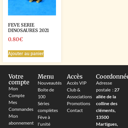
FEVE SERIE
DINOSAURES 2021
0.80
€
Ajouter au panier
Votre
Menu
Accès
Coordonné
compte
Nouveautés
Accès VIP
Adresse
Mon
Boite de
Club &
postale :
27
Compte
100
Associations
allée de la
Mes
Séries
Promotions
colline des
Commandes
complètes
Contact
cléments,
Mon
Fève à
13500
abonnement
l'unité
Martigues,