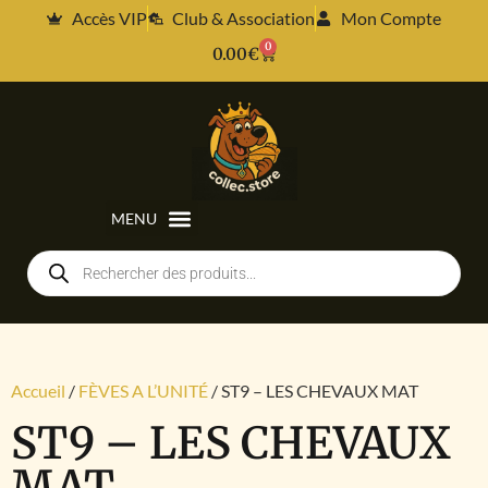
Accès VIP
Club & Association
Mon Compte
0
0.00
€
Accueil
/
FÈVES A L’UNITÉ
/ ST9 – LES CHEVAUX MAT
ST9 – LES CHEVAUX
MAT