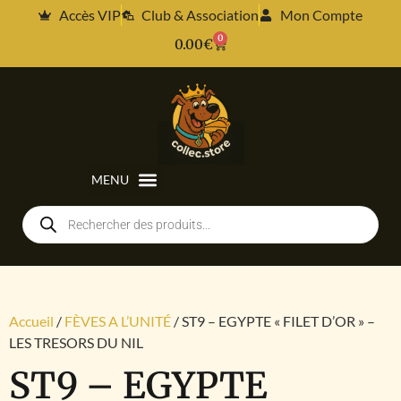
Accès VIP
Club & Association
Mon Compte
0
0.00
€
Accueil
/
FÈVES A L’UNITÉ
/ ST9 – EGYPTE « FILET D’OR » –
LES TRESORS DU NIL
ST9 – EGYPTE