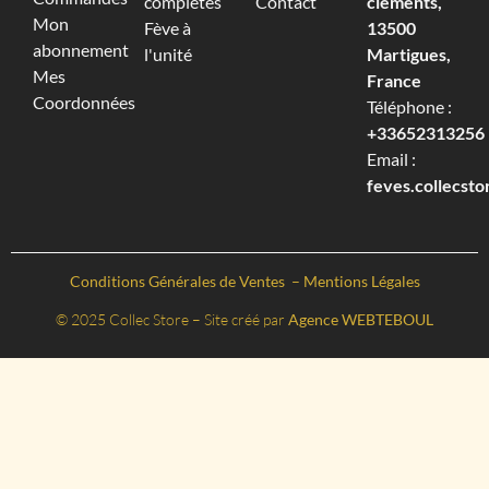
complètes
Contact
cléments,
Mon
Fève à
13500
abonnement
l'unité
Martigues,
Mes
France
Coordonnées
Téléphone :
+33652313256‬
Email :
feves.collecst
Conditions Générales de Ventes
–
Mentions Légales
© 2025 Collec Store – Site créé par
Agence WEBTEBOUL