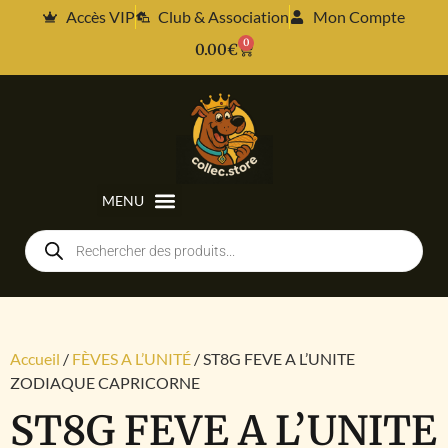
Accès VIP
Club & Association
Mon Compte
0
0.00
€
Accueil
/
FÈVES A L’UNITÉ
/ ST8G FEVE A L’UNITE
ZODIAQUE CAPRICORNE
ST8G FEVE A L’UNITE