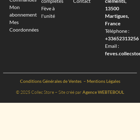
complètes
Contact
cléments,
Mon
Fève à
13500
abonnement
l'unité
Martigues,
Mes
France
Coordonnées
Téléphone :
+33652313256‬
Email :
feves.collecst
Conditions Générales de Ventes
–
Mentions Légales
© 2025 Collec Store – Site créé par
Agence WEBTEBOUL