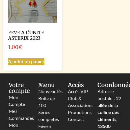
FEVE A L’UNITE
ASTERIX 2023
1.00
€
Ajouter au panier
Votre
Menu
Accès
Coordonné
compte
Nouveautés
Accès VIP
Adresse
Mon
Boite de
Club &
postale :
27
Compte
100
Associations
allée de la
Mes
Séries
Promotions
colline des
Commandes
complètes
Contact
cléments,
Mon
Fève à
13500