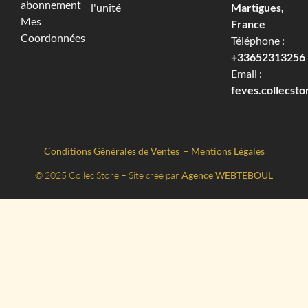
abonnement
l'unité
Martigues,
Mes
France
Coordonnées
Téléphone :
+33652313256‬
Email :
feves.collecst
Conditions Générales de Ventes
–
Mentions Légales
© 2025 Collec Store – Site créé par
Agence WEBTEBOUL