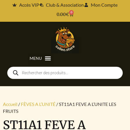
Accès VIP
Club & Association
Mon Compte
0
0.00
€
Accueil
/
FÈVES A L’UNITÉ
/ ST11A1 FEVE A L’UNITE LES
FRUITS
ST11A1 FEVE A