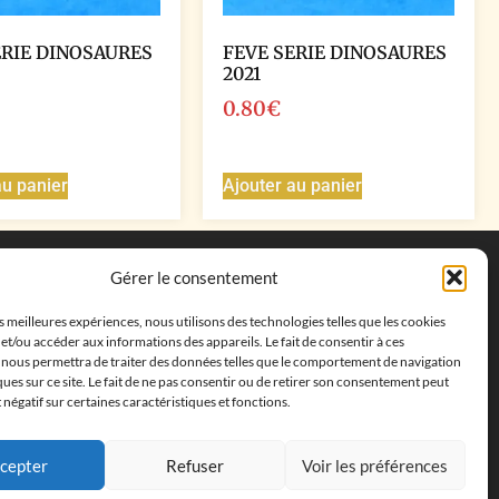
ERIE DINOSAURES
FEVE SERIE DINOSAURES
2021
0.80
€
au panier
Ajouter au panier
Coordonnées
Gérer le consentement
Adresse postale :
27 allée de la colline des
es meilleures expériences, nous utilisons des technologies telles que les cookies
cléments, 13500 Martigues, France
et/ou accéder aux informations des appareils. Le fait de consentir à ces
Téléphone : ‭
+33652313256‬
 nous permettra de traiter des données telles que le comportement de navigation
Email :
feves.collecstore@gmail.com
ques sur ce site. Le fait de ne pas consentir ou de retirer son consentement peut
t négatif sur certaines caractéristiques et fonctions.
cepter
Refuser
Voir les préférences