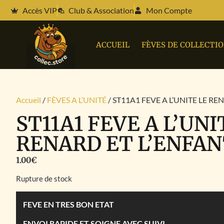
Accès VIP
Club & Association
Mon Compte
ACCUEIL
FÈVES DE COLLECTI
Accueil
/
FÈVES A L’UNITÉ
/ ST11A1 FEVE A L’UNITE LE RE
ST11A1 FEVE A L’UNI
RENARD ET L’ENFA
1.00
€
Rupture de stock
FEVE EN TRES BON ETAT
ENVOI RAPIDE ET SOIGNE AVEC SUIVI