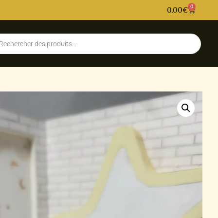
0
0.00
€