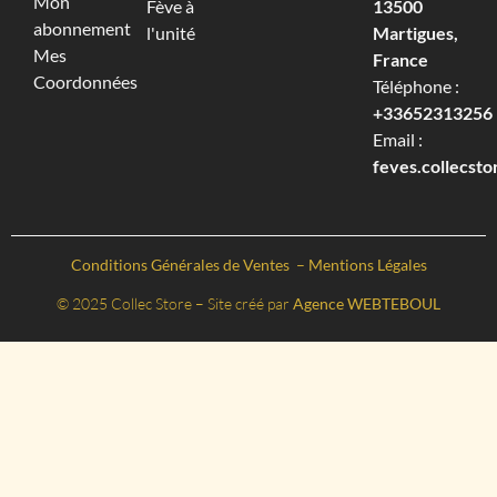
Mon
Fève à
13500
abonnement
l'unité
Martigues,
Mes
France
Coordonnées
Téléphone :
+33652313256‬
Email :
feves.collecst
Conditions Générales de Ventes
–
Mentions Légales
© 2025 Collec Store – Site créé par
Agence WEBTEBOUL