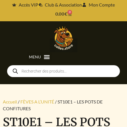
Accès VIP
Club & Association
Mon Compte
0
0.00
€
Accueil
/
FÈVES A L’UNITÉ
/ ST10E1 – LES POTS DE
CONFITURES
ST10E1 – LES POTS