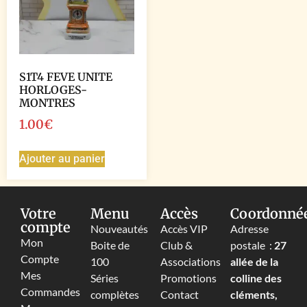
S1T4 FEVE UNITE
HORLOGES-
MONTRES
1.00
€
Ajouter au panier
Votre
Menu
Accès
Coordonné
compte
Nouveautés
Accès VIP
Adresse
Mon
Boite de
Club &
postale :
27
Compte
100
Associations
allée de la
Mes
Séries
Promotions
colline des
Commandes
complètes
Contact
cléments,