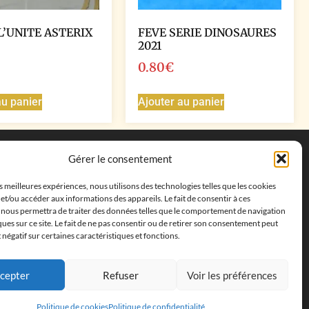
L’UNITE ASTERIX
FEVE SERIE DINOSAURES
2021
0.80
€
au panier
Ajouter au panier
Coordonnées
Gérer le consentement
Adresse postale :
27 allée de la colline des
es meilleures expériences, nous utilisons des technologies telles que les cookies
cléments, 13500 Martigues, France
et/ou accéder aux informations des appareils. Le fait de consentir à ces
Téléphone : ‭
+33652313256‬
 nous permettra de traiter des données telles que le comportement de navigation
Email :
feves.collecstore@gmail.com
ques sur ce site. Le fait de ne pas consentir ou de retirer son consentement peut
t négatif sur certaines caractéristiques et fonctions.
cepter
Refuser
Voir les préférences
Politique de cookies
Politique de confidentialité