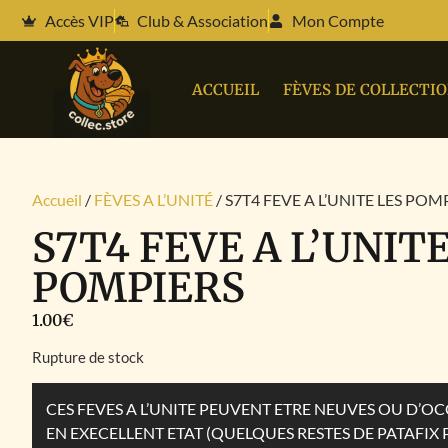
Accès VIP
Club & Association
Mon Compte
ACCUEIL
FÈVES DE COLLECTI
Accueil
/
FÈVES A L’UNITÉ
/ S7T4 FEVE A L’UNITE LES POM
S7T4 FEVE A L’UNIT
POMPIERS
1.00
€
Rupture de stock
CES FEVES A L’UNITE PEUVENT ETRE NEUVES OU D’
EN EXECELLENT ETAT (QUELQUES RESTES DE PATAFIX 