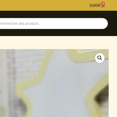
0
0.00
€