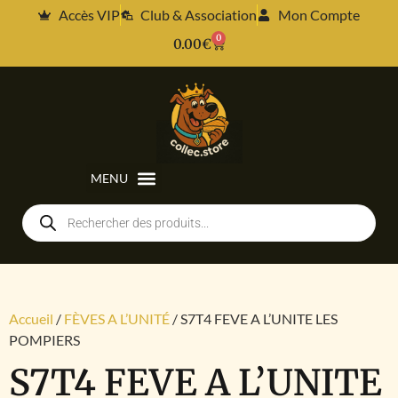
Accès VIP
Club & Association
Mon Compte
0
0.00
€
Accueil
/
FÈVES A L’UNITÉ
/ S7T4 FEVE A L’UNITE LES
POMPIERS
S7T4 FEVE A L’UNITE