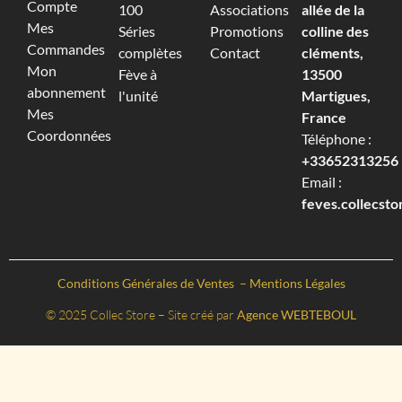
Compte
100
Associations
allée de la
Mes
Séries
Promotions
colline des
Commandes
complètes
Contact
cléments,
Mon
Fève à
13500
abonnement
l'unité
Martigues,
Mes
France
Coordonnées
Téléphone :
+33652313256‬
Email :
feves.collecst
Conditions Générales de Ventes
–
Mentions Légales
© 2025 Collec Store – Site créé par
Agence WEBTEBOUL