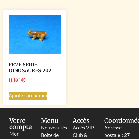
FEVE SERIE
DINOSAURES 2021
0.80
€
Ajouter au panier
Votre
Menu
Accès
Coordonné
compte
Nouveautés
Accès VIP
Adresse
Mon
Boite de
Club &
postale :
27