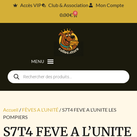
Accès VIP
Club & Association
Mon Compte
0
0.00
€
Accueil
/
FÈVES A L’UNITÉ
/ S7T4 FEVE A L’UNITE LES
POMPIERS
S7T4 FEVE A L’UNITE