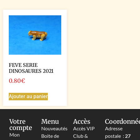
FEVE SERIE
DINOSAURES 2021
0.80
€
Ajouter au panier
Votre
Menu
Accès
Coordonné
compte
Nouveautés
Accès VIP
Adresse
Mon
Boite de
Club &
postale :
27