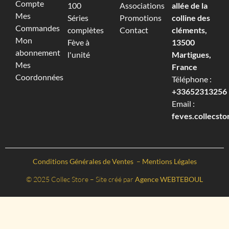
Compte
100
Associations
allée de la
Mes
Séries
Promotions
colline des
Commandes
complètes
Contact
cléments,
Mon
Fève à
13500
abonnement
l'unité
Martigues,
Mes
France
Coordonnées
Téléphone :
+33652313256‬
Email :
feves.collecst
Conditions Générales de Ventes
–
Mentions Légales
© 2025 Collec Store – Site créé par
Agence WEBTEBOUL