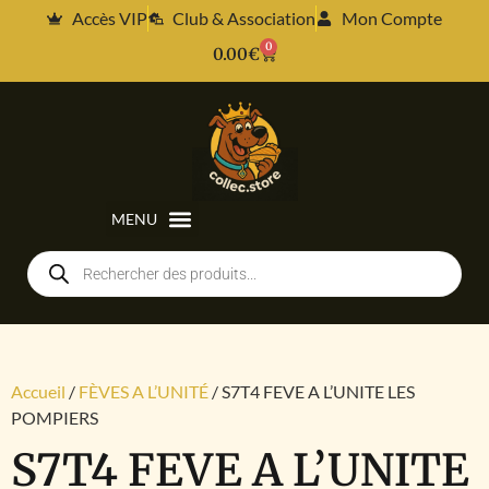
Accès VIP
Club & Association
Mon Compte
0
0.00
€
Accueil
/
FÈVES A L’UNITÉ
/ S7T4 FEVE A L’UNITE LES
POMPIERS
S7T4 FEVE A L’UNITE