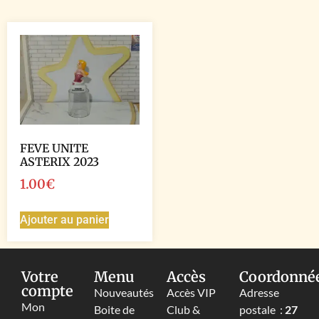
FEVE UNITE
ASTERIX 2023
1.00
€
Ajouter au panier
Votre
Menu
Accès
Coordonné
compte
Nouveautés
Accès VIP
Adresse
Mon
Boite de
Club &
postale :
27