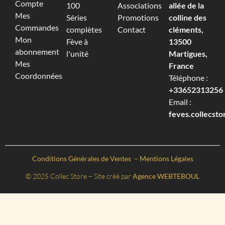
Compte
100
Associations
allée de la
Mes
Séries
Promotions
colline des
Commandes
complètes
Contact
cléments,
Mon
Fève à
13500
abonnement
l'unité
Martigues,
Mes
France
Coordonnées
Téléphone :
+33652313256‬
Email :
feves.collecst
Conditions Générales de Ventes
–
Mentions Légales
© 2025 Collec Store – Site créé par
Agence WEBTEBOUL