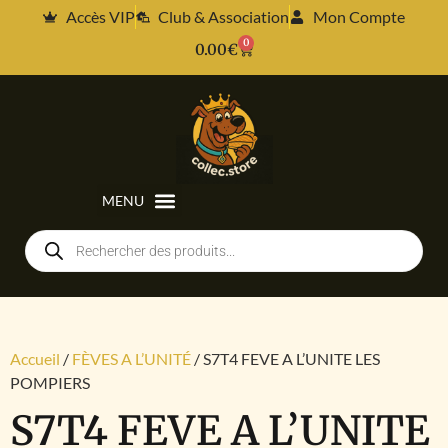
Accès VIP
Club & Association
Mon Compte
0
0.00
€
Accueil
/
FÈVES A L’UNITÉ
/ S7T4 FEVE A L’UNITE LES
POMPIERS
S7T4 FEVE A L’UNITE