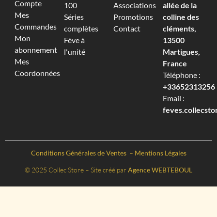
Compte
100
Associations
allée de la
Mes
Séries
Promotions
colline des
Commandes
complètes
Contact
cléments,
Mon
Fève à
13500
abonnement
l'unité
Martigues,
Mes
France
Coordonnées
Téléphone :
+33652313256‬
Email :
feves.collecst
Conditions Générales de Ventes
–
Mentions Légales
© 2025 Collec Store – Site créé par
Agence WEBTEBOUL