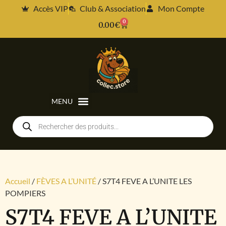
Accès VIP
Club & Association
Mon Compte
0
0.00
€
Accueil
/
FÈVES A L’UNITÉ
/ S7T4 FEVE A L’UNITE LES
POMPIERS
S7T4 FEVE A L’UNITE