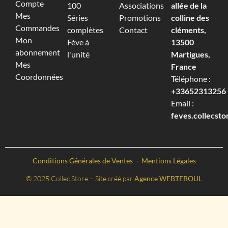
Compte
100
Associations
allée de la
Mes
Séries
Promotions
colline des
Commandes
complètes
Contact
cléments,
Mon
Fève à
13500
abonnement
l'unité
Martigues,
Mes
France
Coordonnées
Téléphone :
+33652313256‬
Email :
feves.collecst
Conditions Générales de Ventes
–
Mentions Légales
© 2025 Collec Store – Site créé par
Agence WEBTEBOUL