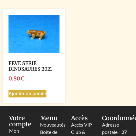
FEVE SERIE
DINOSAURES 2021
0.80
€
Ajouter au panier
Votre
Menu
Accès
Coordonné
compte
Nouveautés
Accès VIP
Adresse
Mon
Boite de
Club &
postale :
27