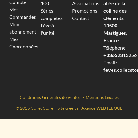
Compte
100
Associations
allée de la
Mes
Séries
Promotions
colline des
Commandes
complètes
Contact
cléments,
Mon
Fève à
13500
abonnement
l'unité
Martigues,
Mes
France
Coordonnées
Téléphone :
+33652313256‬
Email :
feves.collecst
Conditions Générales de Ventes
–
Mentions Légales
© 2025 Collec Store – Site créé par
Agence WEBTEBOUL