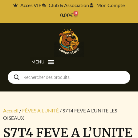
Accès VIP
Club & Association
Mon Compte
0
0.00
€
Accueil
/
FÈVES A L’UNITÉ
/ S7T4 FEVE A L’UNITE LES
OISEAUX
S7T4 FEVE A L’UNITE