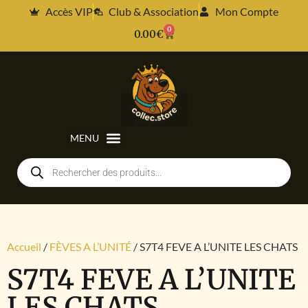
Accès VIP
Club & Association
Mon Compte
0
0.00
€
Accueil
/
FÈVES A L’UNITÉ
/ S7T4 FEVE A L’UNITE LES CHATS
S7T4 FEVE A L’UNITE
LES CHATS