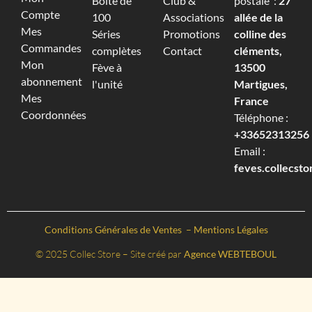
Boite de
Club &
postale :
27
Compte
100
Associations
allée de la
Mes
Séries
Promotions
colline des
Commandes
complètes
Contact
cléments,
Mon
Fève à
13500
abonnement
l'unité
Martigues,
Mes
France
Coordonnées
Téléphone :
+33652313256‬
Email :
feves.collecst
Conditions Générales de Ventes
–
Mentions Légales
© 2025 Collec Store – Site créé par
Agence WEBTEBOUL