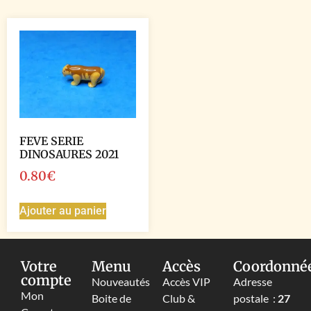
FEVE SERIE
DINOSAURES 2021
0.80
€
Ajouter au panier
Votre
Menu
Accès
Coordonné
compte
Nouveautés
Accès VIP
Adresse
Mon
Boite de
Club &
postale :
27