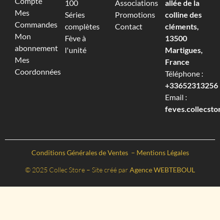
Compte
100
Associations
allée de la
Mes
Séries
Promotions
colline des
Commandes
complètes
Contact
cléments,
Mon
Fève à
13500
abonnement
l'unité
Martigues,
Mes
France
Coordonnées
Téléphone :
+33652313256‬
Email :
feves.collecst
Conditions Générales de Ventes
–
Mentions Légales
© 2025 Collec Store – Site créé par
Agence WEBTEBOUL