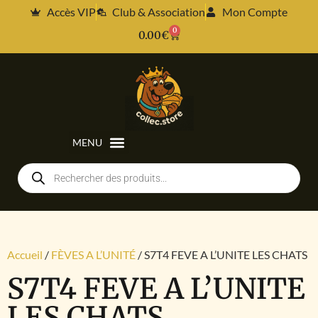
Accès VIP
Club & Association
Mon Compte
0
0.00
€
Accueil
/
FÈVES A L’UNITÉ
/ S7T4 FEVE A L’UNITE LES CHATS
S7T4 FEVE A L’UNITE
LES CHATS