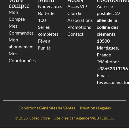
compte
Nouveautés
Accès VIP
Adresse
Mon
Boite de
Club &
postale :
27
Compte
100
Associations
allée de la
Mes
Séries
Promotions
colline des
Commandes
complètes
Contact
cléments,
Mon
Fève à
13500
abonnement
l'unité
Martigues,
Mes
France
Coordonnées
Téléphone :
+33652313256‬
Email :
feves.collecst
Conditions Générales de Ventes
–
Mentions Légales
© 2025 Collec Store – Site créé par
Agence WEBTEBOUL