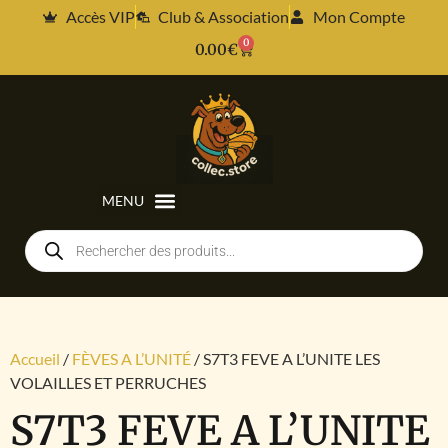
Accès VIP
Club & Association
Mon Compte
0
0.00
€
Accueil
/
FÈVES A L’UNITÉ
/ S7T3 FEVE A L’UNITE LES
VOLAILLES ET PERRUCHES
S7T3 FEVE A L’UNITE