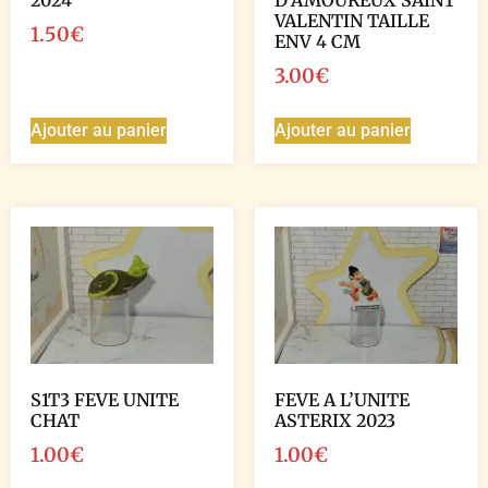
2024
D’AMOUREUX SAINT
VALENTIN TAILLE
1.50
€
ENV 4 CM
3.00
€
Ajouter au panier
Ajouter au panier
S1T3 FEVE UNITE
FEVE A L’UNITE
CHAT
ASTERIX 2023
1.00
€
1.00
€