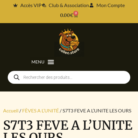
Accès VIP
Club & Association
Mon Compte
0
0.00
€
Accueil
/
FÈVES A L’UNITÉ
/ S7T3 FEVE A L’UNITE LES OURS
S7T3 FEVE A L’UNITE
LES OURS