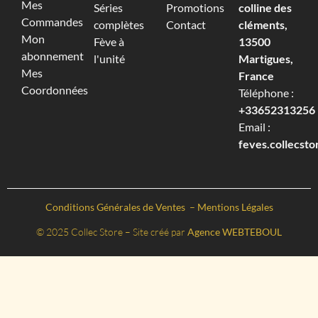
Mes
Séries
Promotions
colline des
Commandes
complètes
Contact
cléments,
Mon
Fève à
13500
abonnement
l'unité
Martigues,
Mes
France
Coordonnées
Téléphone :
+33652313256‬
Email :
feves.collecst
Conditions Générales de Ventes
–
Mentions Légales
© 2025 Collec Store – Site créé par
Agence WEBTEBOUL