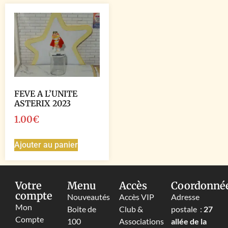
FEVE A L’UNITE
ASTERIX 2023
1.00
€
Ajouter au panier
Votre
Menu
Accès
Coordonné
compte
Nouveautés
Accès VIP
Adresse
Mon
Boite de
Club &
postale :
27
Compte
100
Associations
allée de la