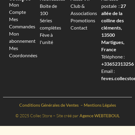
Mon
Boite de
Club &
postale :
27
Compte
100
Associations
allée de la
Mes
Séries
Promotions
colline des
Commandes
complètes
Contact
cléments,
Mon
Fève à
13500
abonnement
l'unité
Martigues,
Mes
France
Coordonnées
Téléphone :
+33652313256‬
Email :
feves.collecst
Conditions Générales de Ventes
–
Mentions Légales
© 2025 Collec Store – Site créé par
Agence WEBTEBOUL