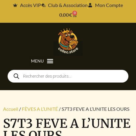
Accès VIP
Club & Association
Mon Compte
0
0.00
€
Accueil
/
FÈVES A L’UNITÉ
/ S7T3 FEVE A L’UNITE LES OURS
S7T3 FEVE A L’UNITE
LES OURS