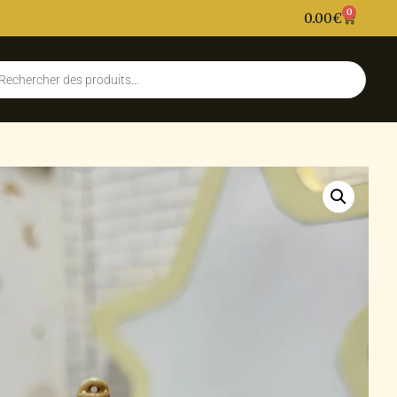
0
0.00
€