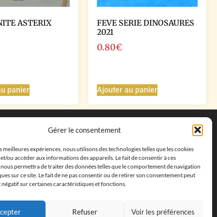
NITE ASTERIX
FEVE SERIE DINOSAURES
2021
0.80
€
au panier
Ajouter au panier
Coordonnées
Gérer le consentement
Adresse postale :
27 allée de la colline des
es meilleures expériences, nous utilisons des technologies telles que les cookies
cléments, 13500 Martigues, France
et/ou accéder aux informations des appareils. Le fait de consentir à ces
Téléphone : ‭
+33652313256‬
 nous permettra de traiter des données telles que le comportement de navigation
Email :
feves.collecstore@gmail.com
ques sur ce site. Le fait de ne pas consentir ou de retirer son consentement peut
t négatif sur certaines caractéristiques et fonctions.
cepter
Refuser
Voir les préférences