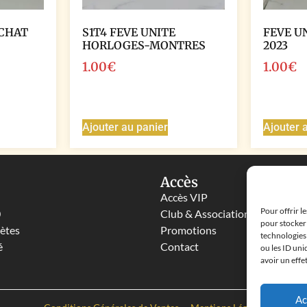
 CHAT
S1T4 FEVE UNITE
FEVE U
HORLOGES-MONTRES
2023
1.00
€
1.00
€
Ajouter au panier
Ajouter 
Accès
Accès VIP
Pour offrir l
0
Club & Associations
pour stocker 
lètes
Promotions
technologies
é
Contact
ou les ID uni
avoir un effe
Ac